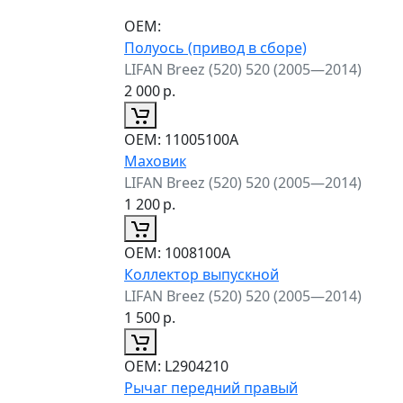
ОЕМ:
Полуось (привод в сборе)
LIFAN Breez (520) 520 (2005—2014)
2 000
р.
ОЕМ:
11005100A
Маховик
LIFAN Breez (520) 520 (2005—2014)
1 200
р.
ОЕМ:
1008100А
Коллектор выпускной
LIFAN Breez (520) 520 (2005—2014)
1 500
р.
ОЕМ:
L2904210
Рычаг передний правый